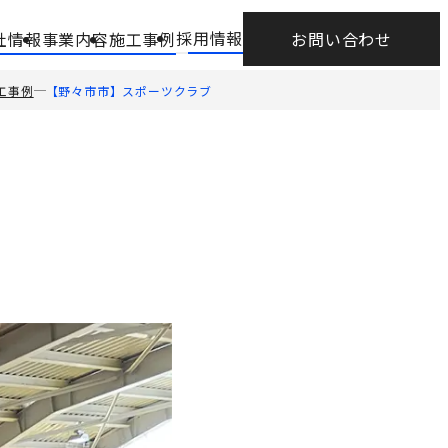
採用情報
社情報
事業内容
施工事例
お問い合わせ
サ
ブ
工事例
【野々市市】スポーツクラブ
メ
ニ
ュ
ー
を
開
く