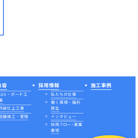
ペ
ー
内容
採用情報
施工事例
ジ
LGS・ボード工
私たちの仕事
の
事
働く環境・福利
先
内装仕上工事
厚生
頭
店舗施工・管理
インタビュー
へ
採用フロー・募集
要項
戻