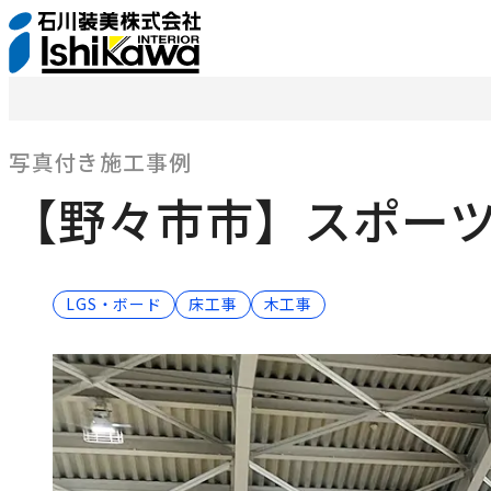
写真付き施工事例
【野々市市】スポー
LGS・ボード
床工事
木工事